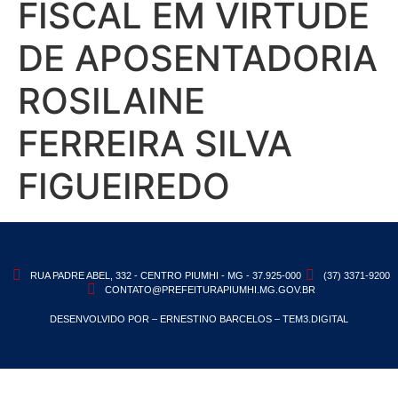
FISCAL EM VIRTUDE
DE APOSENTADORIA
ROSILAINE
FERREIRA SILVA
FIGUEIREDO
RUA PADRE ABEL, 332 - CENTRO PIUMHI - MG - 37.925-000
(37) 3371-9200
CONTATO@PREFEITURAPIUMHI.MG.GOV.BR
DESENVOLVIDO POR – ERNESTINO BARCELOS – TEM3.DIGITAL