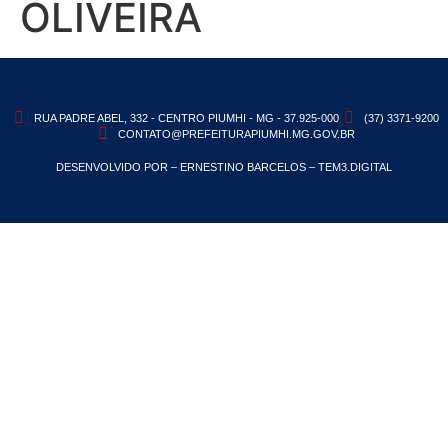
OLIVEIRA
RUA PADRE ABEL, 332 - CENTRO PIUMHI - MG - 37.925-000
(37) 3371-9200
CONTATO@PREFEITURAPIUMHI.MG.GOV.BR
DESENVOLVIDO POR – ERNESTINO BARCELOS – TEM3.DIGITAL