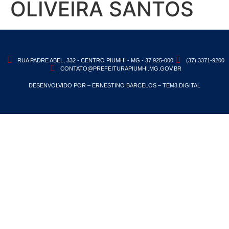
OLIVEIRA SANTOS
RUA PADRE ABEL, 332 - CENTRO PIUMHI - MG - 37.925-000
(37) 3371-9200
CONTATO@PREFEITURAPIUMHI.MG.GOV.BR
DESENVOLVIDO POR – ERNESTINO BARCELOS – TEM3.DIGITAL