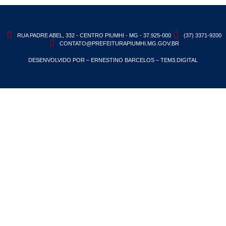
RUA PADRE ABEL, 332 - CENTRO PIUMHI - MG - 37.925-000
(37) 3371-9200
CONTATO@PREFEITURAPIUMHI.MG.GOV.BR
DESENVOLVIDO POR – ERNESTINO BARCELOS – TEM3.DIGITAL