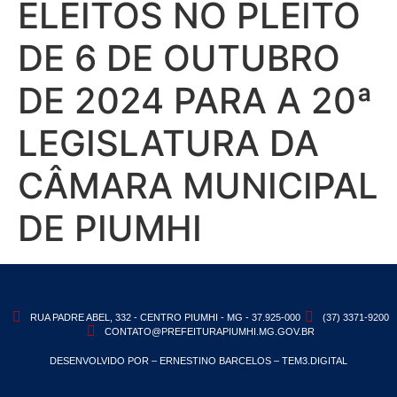
ELEITOS NO PLEITO
DE 6 DE OUTUBRO
DE 2024 PARA A 20ª
LEGISLATURA DA
CÂMARA MUNICIPAL
DE PIUMHI
RUA PADRE ABEL, 332 - CENTRO PIUMHI - MG - 37.925-000
(37) 3371-9200
CONTATO@PREFEITURAPIUMHI.MG.GOV.BR
DESENVOLVIDO POR – ERNESTINO BARCELOS – TEM3.DIGITAL