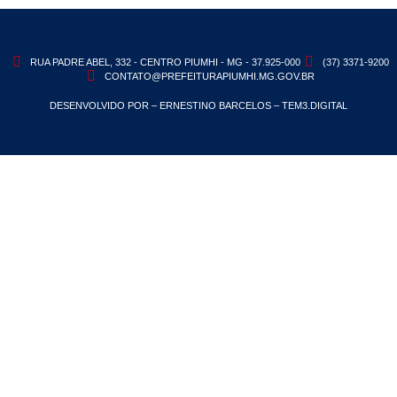
RUA PADRE ABEL, 332 - CENTRO PIUMHI - MG - 37.925-000
(37) 3371-9200
CONTATO@PREFEITURAPIUMHI.MG.GOV.BR
DESENVOLVIDO POR – ERNESTINO BARCELOS – TEM3.DIGITAL