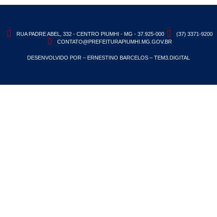
RUA PADRE ABEL, 332 - CENTRO PIUMHI - MG - 37.925-000
(37) 3371-9200
CONTATO@PREFEITURAPIUMHI.MG.GOV.BR
DESENVOLVIDO POR – ERNESTINO BARCELOS – TEM3.DIGITAL