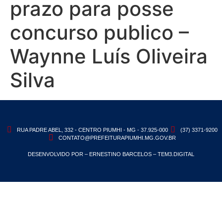
prazo para posse
concurso publico –
Waynne Luís Oliveira
Silva
RUA PADRE ABEL, 332 - CENTRO PIUMHI - MG - 37.925-000
(37) 3371-9200
CONTATO@PREFEITURAPIUMHI.MG.GOV.BR
DESENVOLVIDO POR – ERNESTINO BARCELOS – TEM3.DIGITAL