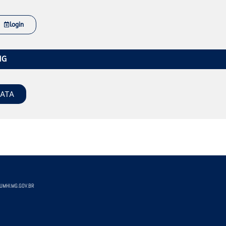
login
MG
DATA
MHI.MG.GOV.BR