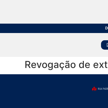
D
Revogação de ext
RUA PADR