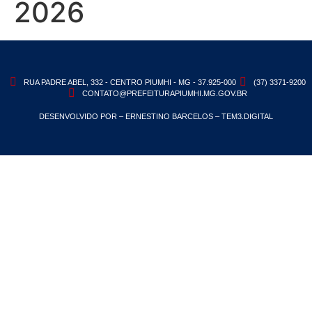
2026
RUA PADRE ABEL, 332 - CENTRO PIUMHI - MG - 37.925-000
(37) 3371-9200
CONTATO@PREFEITURAPIUMHI.MG.GOV.BR
DESENVOLVIDO POR – ERNESTINO BARCELOS – TEM3.DIGITAL