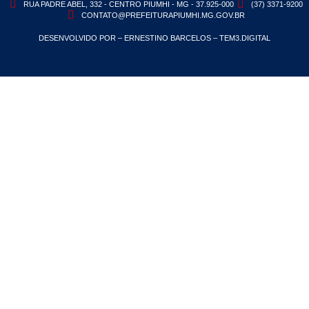
RUA PADRE ABEL, 332 - CENTRO PIUMHI - MG - 37.925-000
(37) 3371-9200
CONTATO@PREFEITURAPIUMHI.MG.GOV.BR
DESENVOLVIDO POR – ERNESTINO BARCELOS – TEM3.DIGITAL