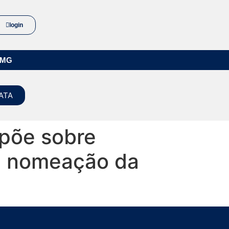
login
/MG
ATA
põe sobre
 e nomeação da