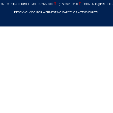
332 - CENTRO PIUMHI - MG - 37.925-000
(37) 3371-9200
CONTATO@PREFEITU
DESENVOLVIDO POR – ERNESTINO BARCELOS – TEM3.DIGITAL