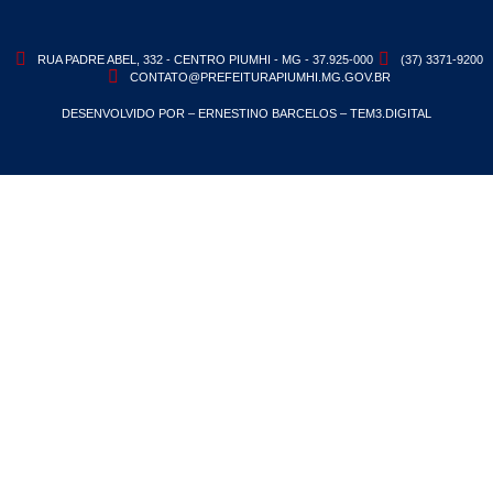
RUA PADRE ABEL, 332 - CENTRO PIUMHI - MG - 37.925-000
(37) 3371-9200
CONTATO@PREFEITURAPIUMHI.MG.GOV.BR
DESENVOLVIDO POR – ERNESTINO BARCELOS – TEM3.DIGITAL