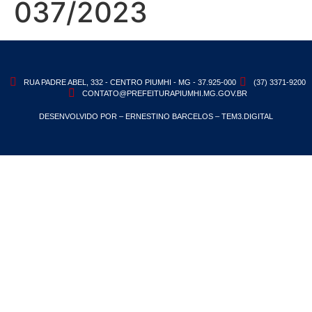
037/2023
RUA PADRE ABEL, 332 - CENTRO PIUMHI - MG - 37.925-000
(37) 3371-9200
CONTATO@PREFEITURAPIUMHI.MG.GOV.BR
DESENVOLVIDO POR – ERNESTINO BARCELOS – TEM3.DIGITAL