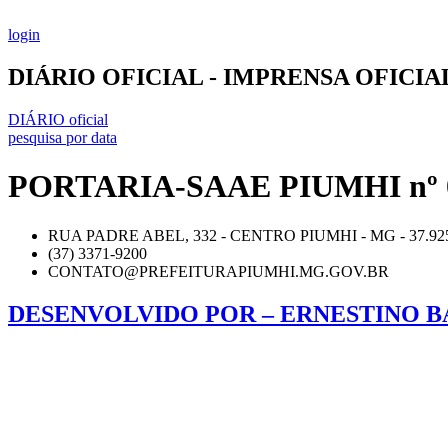
Ir
para
login
o
conteúdo
DIÁRIO OFICIAL - IMPRENSA OFICI
DIÁRIO oficial
pesquisa por data
PORTARIA-SAAE PIUMHI nº 0
RUA PADRE ABEL, 332 - CENTRO PIUMHI - MG - 37.92
(37) 3371-9200
CONTATO@PREFEITURAPIUMHI.MG.GOV.BR
DESENVOLVIDO POR – ERNESTINO B