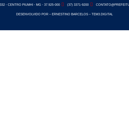
332 - CENTRO PIUMHI - MG - 37.925-000
(37) 3371-9200
CONTATO@PREFEITU
DESENVOLVIDO POR – ERNESTINO BARCELOS – TEM3.DIGITAL