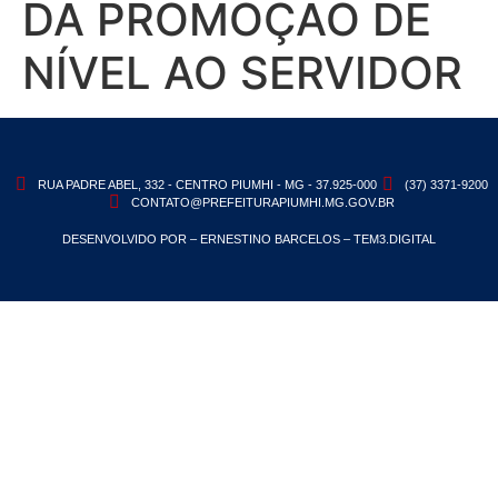
DÁ PROMOÇÃO DE
NÍVEL AO SERVIDOR
RUA PADRE ABEL, 332 - CENTRO PIUMHI - MG - 37.925-000
(37) 3371-9200
CONTATO@PREFEITURAPIUMHI.MG.GOV.BR
DESENVOLVIDO POR – ERNESTINO BARCELOS – TEM3.DIGITAL