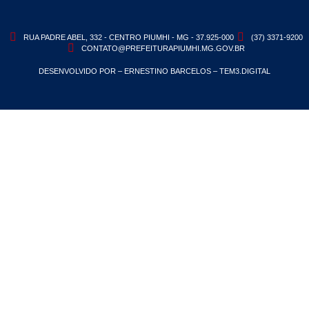
RUA PADRE ABEL, 332 - CENTRO PIUMHI - MG - 37.925-000
(37) 3371-9200
CONTATO@PREFEITURAPIUMHI.MG.GOV.BR
DESENVOLVIDO POR – ERNESTINO BARCELOS – TEM3.DIGITAL