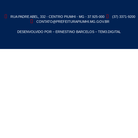
RUA PADRE ABEL, 332 - CENTRO PIUMHI - MG - 37.925-000
(37) 3371-9200
CONTATO@PREFEITURAPIUMHI.MG.GOV.BR
DESENVOLVIDO POR – ERNESTINO BARCELOS – TEM3.DIGITAL