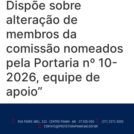
Dispõe sobre
alteração de
membros da
comissão nomeados
pela Portaria nº 10-
2026, equipe de
apoio”
RUA PADRE ABEL, 332 - CENTRO PIUMHI - MG - 37.925-000
(37) 3371-9200
CONTATO@PREFEITURAPIUMHI.MG.GOV.BR