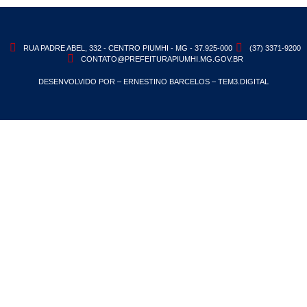
RUA PADRE ABEL, 332 - CENTRO PIUMHI - MG - 37.925-000
(37) 3371-9200
CONTATO@PREFEITURAPIUMHI.MG.GOV.BR
DESENVOLVIDO POR – ERNESTINO BARCELOS – TEM3.DIGITAL