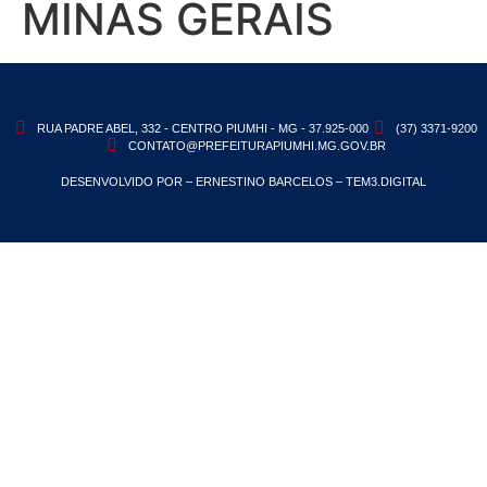
MINAS GERAIS
RUA PADRE ABEL, 332 - CENTRO PIUMHI - MG - 37.925-000
(37) 3371-9200
CONTATO@PREFEITURAPIUMHI.MG.GOV.BR
DESENVOLVIDO POR – ERNESTINO BARCELOS – TEM3.DIGITAL