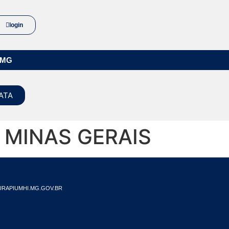
login
/MG
ATA
– MINAS GERAIS
RAPIUMHI.MG.GOV.BR