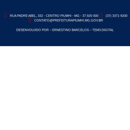
RUA PADRE ABEL, 332 - CENTRO PIUMHI - MG - 37.925-000
(37) 3371-9200
CONTATO@PREFEITURAPIUMHI.MG.GOV.BR
DESENVOLVIDO POR – ERNESTINO BARCELOS – TEM3.DIGITAL