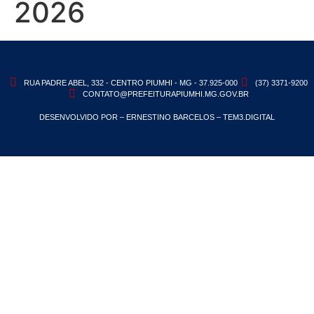
2026
RUA PADRE ABEL, 332 - CENTRO PIUMHI - MG - 37.925-000
(37) 3371-9200
CONTATO@PREFEITURAPIUMHI.MG.GOV.BR
DESENVOLVIDO POR – ERNESTINO BARCELOS – TEM3.DIGITAL