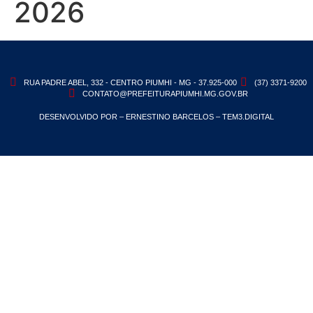
2026
RUA PADRE ABEL, 332 - CENTRO PIUMHI - MG - 37.925-000
(37) 3371-9200
CONTATO@PREFEITURAPIUMHI.MG.GOV.BR
DESENVOLVIDO POR – ERNESTINO BARCELOS – TEM3.DIGITAL