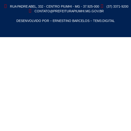
RUA PADRE ABEL, 332 - CENTRO PIUMHI - MG - 37.925-000
(37) 3371-9200
CONTATO@PREFEITURAPIUMHI.MG.GOV.BR
DESENVOLVIDO POR – ERNESTINO BARCELOS – TEM3.DIGITAL