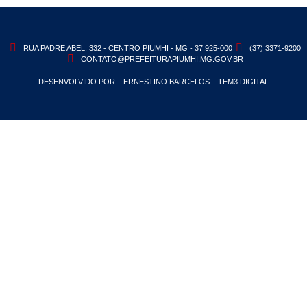
RUA PADRE ABEL, 332 - CENTRO PIUMHI - MG - 37.925-000
(37) 3371-9200
CONTATO@PREFEITURAPIUMHI.MG.GOV.BR
DESENVOLVIDO POR – ERNESTINO BARCELOS – TEM3.DIGITAL