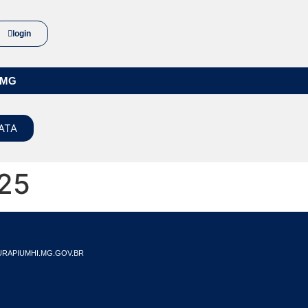
login
/MG
ATA
25
RAPIUMHI.MG.GOV.BR