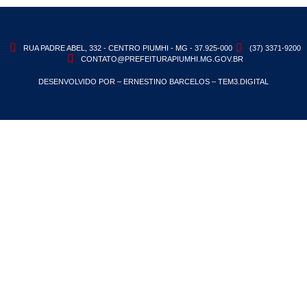
RUA PADRE ABEL, 332 - CENTRO PIUMHI - MG - 37.925-000
(37) 3371-9200
CONTATO@PREFEITURAPIUMHI.MG.GOV.BR
DESENVOLVIDO POR – ERNESTINO BARCELOS – TEM3.DIGITAL