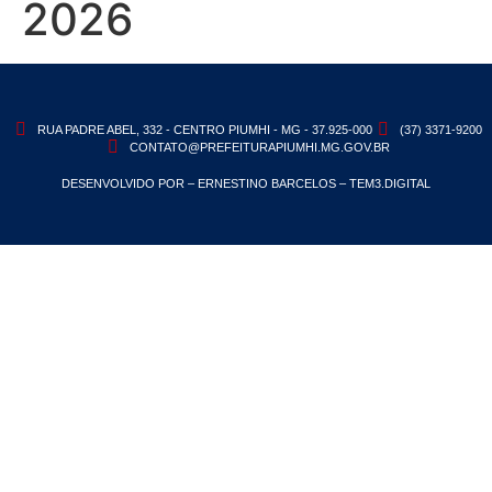
2026
RUA PADRE ABEL, 332 - CENTRO PIUMHI - MG - 37.925-000
(37) 3371-9200
CONTATO@PREFEITURAPIUMHI.MG.GOV.BR
DESENVOLVIDO POR – ERNESTINO BARCELOS – TEM3.DIGITAL