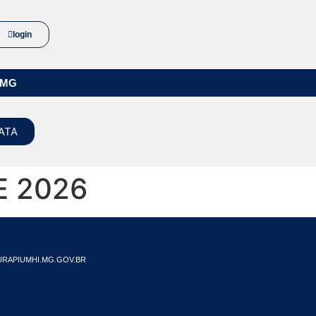
login
/MG
ATA
E 2026
RAPIUMHI.MG.GOV.BR