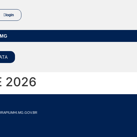
login
/MG
ATA
E 2026
RAPIUMHI.MG.GOV.BR