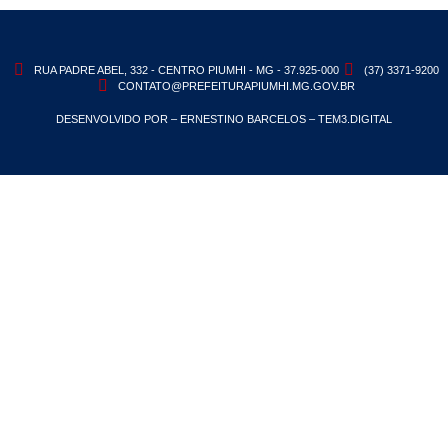
RUA PADRE ABEL, 332 - CENTRO PIUMHI - MG - 37.925-000
(37) 3371-9200
CONTATO@PREFEITURAPIUMHI.MG.GOV.BR
DESENVOLVIDO POR – ERNESTINO BARCELOS – TEM3.DIGITAL