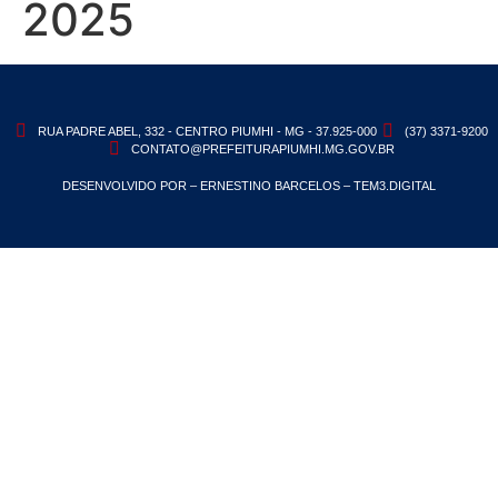
2025
RUA PADRE ABEL, 332 - CENTRO PIUMHI - MG - 37.925-000
(37) 3371-9200
CONTATO@PREFEITURAPIUMHI.MG.GOV.BR
DESENVOLVIDO POR – ERNESTINO BARCELOS – TEM3.DIGITAL