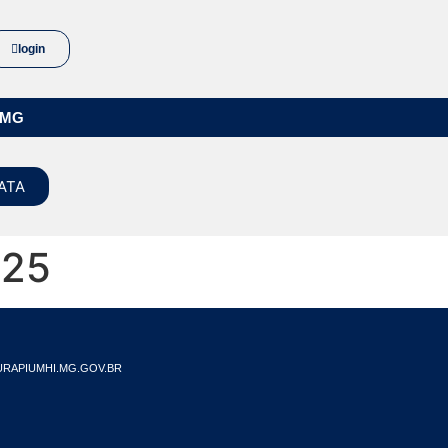
login
/MG
ATA
025
RAPIUMHI.MG.GOV.BR