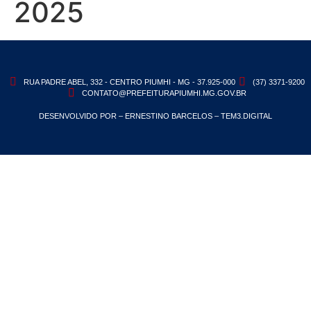
2025
RUA PADRE ABEL, 332 - CENTRO PIUMHI - MG - 37.925-000
(37) 3371-9200
CONTATO@PREFEITURAPIUMHI.MG.GOV.BR
DESENVOLVIDO POR – ERNESTINO BARCELOS – TEM3.DIGITAL