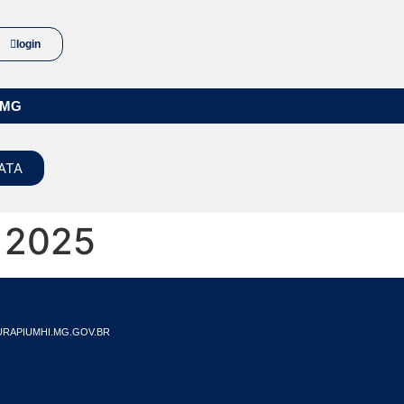
login
/MG
ATA
 2025
RAPIUMHI.MG.GOV.BR