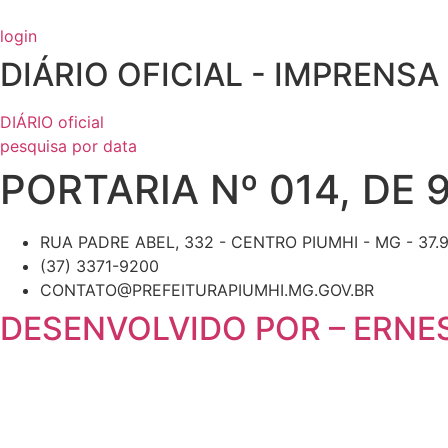
Ir
para
login
o
DIÁRIO OFICIAL - IMPRENSA
conteúdo
DIÁRIO oficial
pesquisa por data
PORTARIA Nº 014, DE 
RUA PADRE ABEL, 332 - CENTRO PIUMHI - MG - 37.
(37) 3371-9200
CONTATO@PREFEITURAPIUMHI.MG.GOV.BR
DESENVOLVIDO POR – ERNES