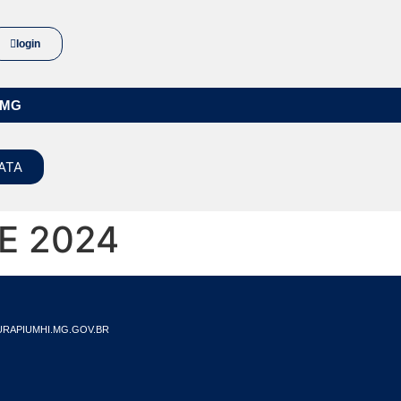
login
/MG
ATA
E 2024
RAPIUMHI.MG.GOV.BR