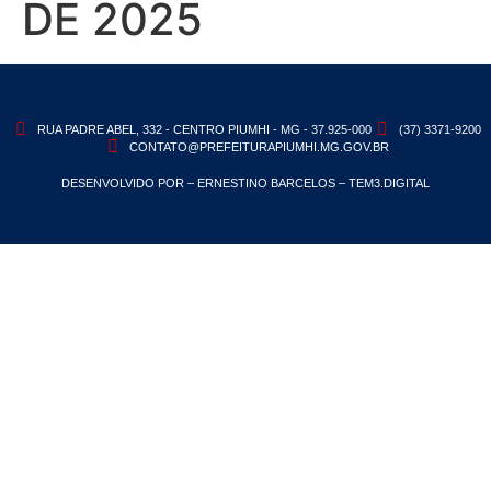
DE 2025
RUA PADRE ABEL, 332 - CENTRO PIUMHI - MG - 37.925-000
(37) 3371-9200
CONTATO@PREFEITURAPIUMHI.MG.GOV.BR
DESENVOLVIDO POR – ERNESTINO BARCELOS – TEM3.DIGITAL