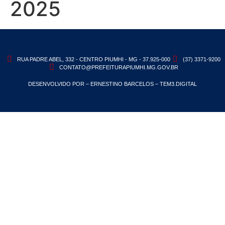
2025
RUA PADRE ABEL, 332 - CENTRO PIUMHI - MG - 37.925-000
(37) 3371-9200
CONTATO@PREFEITURAPIUMHI.MG.GOV.BR
DESENVOLVIDO POR – ERNESTINO BARCELOS – TEM3.DIGITAL