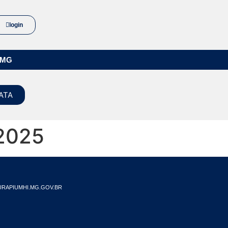
login
/MG
ATA
2025
RAPIUMHI.MG.GOV.BR