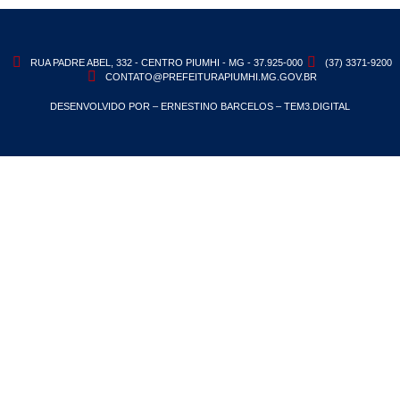
RUA PADRE ABEL, 332 - CENTRO PIUMHI - MG - 37.925-000
(37) 3371-9200
CONTATO@PREFEITURAPIUMHI.MG.GOV.BR
DESENVOLVIDO POR – ERNESTINO BARCELOS – TEM3.DIGITAL