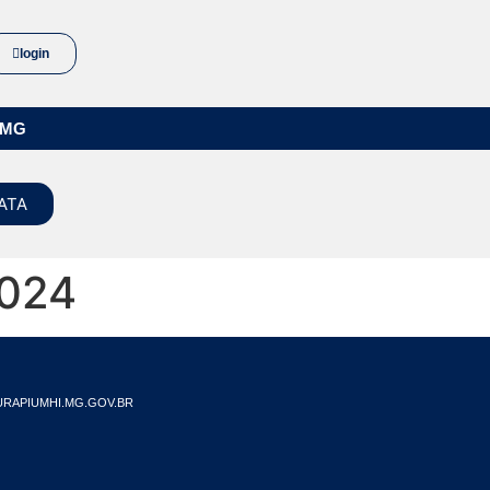
login
/MG
ATA
2024
RAPIUMHI.MG.GOV.BR