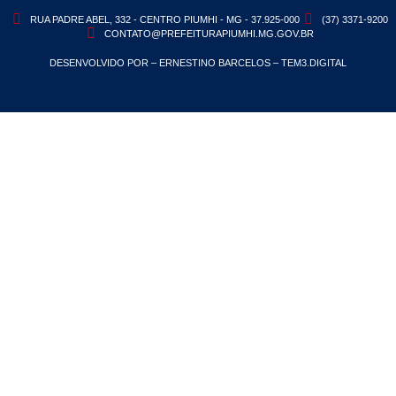
RUA PADRE ABEL, 332 - CENTRO PIUMHI - MG - 37.925-000
(37) 3371-9200
CONTATO@PREFEITURAPIUMHI.MG.GOV.BR
DESENVOLVIDO POR – ERNESTINO BARCELOS – TEM3.DIGITAL