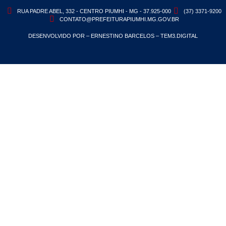
RUA PADRE ABEL, 332 - CENTRO PIUMHI - MG - 37.925-000
(37) 3371-9200
CONTATO@PREFEITURAPIUMHI.MG.GOV.BR
DESENVOLVIDO POR – ERNESTINO BARCELOS – TEM3.DIGITAL