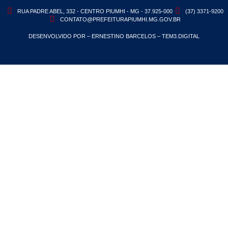
RUA PADRE ABEL, 332 - CENTRO PIUMHI - MG - 37.925-000
(37) 3371-9200
CONTATO@PREFEITURAPIUMHI.MG.GOV.BR
DESENVOLVIDO POR – ERNESTINO BARCELOS – TEM3.DIGITAL