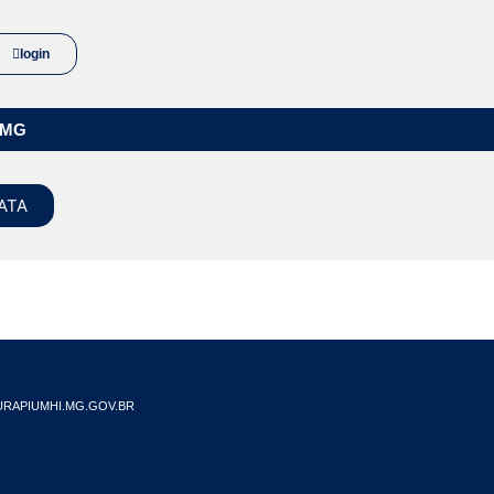
login
/MG
ATA
RAPIUMHI.MG.GOV.BR