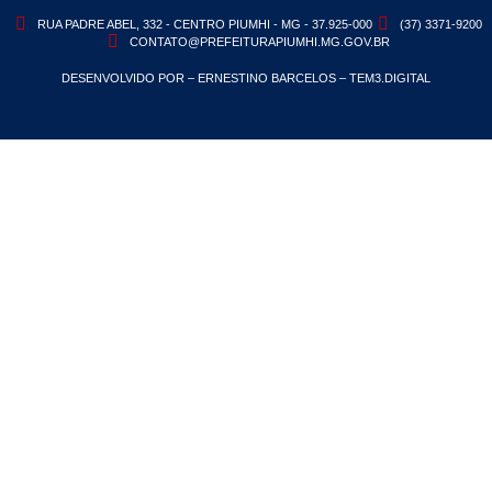
RUA PADRE ABEL, 332 - CENTRO PIUMHI - MG - 37.925-000
(37) 3371-9200
CONTATO@PREFEITURAPIUMHI.MG.GOV.BR
DESENVOLVIDO POR – ERNESTINO BARCELOS – TEM3.DIGITAL